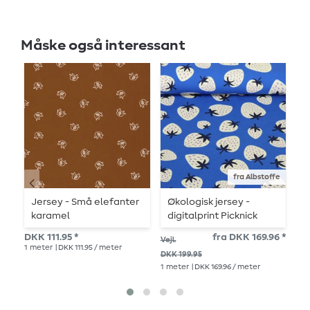
Måske også interessant
fra Albstoffe
Jersey - Små elefanter
Økologisk jersey -
V
karamel
digitalprint Picknick
A
Strawberries kongeblå
M
DKK 111.95 *
fra DKK 169.96 *
Vejl.
Vejl
1
meter
| DKK 111.95 / meter
DKK 199.95
DKK
1
meter
| DKK 169.96 / meter
1
me