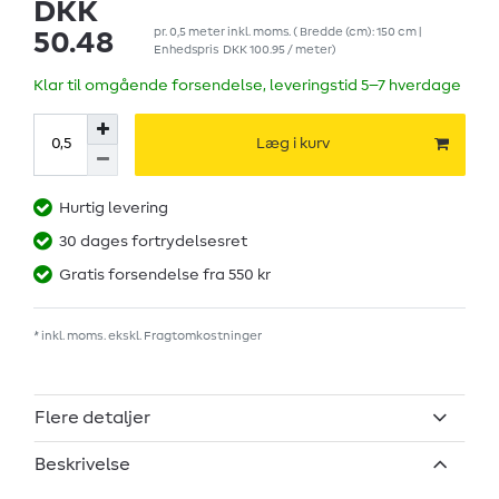
DKK
pr.
0,5
meter
inkl. moms.
( Bredde (cm): 150 cm |
50.48
Enhedspris
DKK 100.95 / meter
)
Klar til omgående forsendelse, leveringstid 5–7 hverdage
Læg i kurv
Hurtig levering
30 dages fortrydelsesret
Gratis forsendelse fra 550 kr
* inkl. moms. ekskl.
Fragtomkostninger
Flere detaljer
Beskrivelse