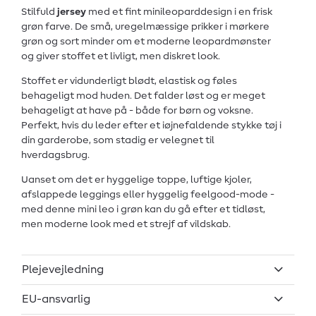
Stilfuld
jersey
med et fint minileoparddesign i en frisk
grøn farve. De små, uregelmæssige prikker i mørkere
grøn og sort minder om et moderne leopardmønster
og giver stoffet et livligt, men diskret look.
Stoffet er vidunderligt blødt, elastisk og føles
behageligt mod huden. Det falder løst og er meget
behageligt at have på - både for børn og voksne.
Perfekt, hvis du leder efter et iøjnefaldende stykke tøj i
din garderobe, som stadig er velegnet til
hverdagsbrug.
Uanset om det er hyggelige toppe, luftige kjoler,
afslappede leggings eller hyggelig feelgood-mode -
med denne mini leo i grøn kan du gå efter et tidløst,
men moderne look med et strejf af vildskab.
Plejevejledning
EU-ansvarlig