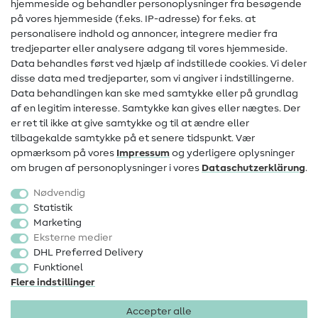
hjemmeside og behandler personoplysninger fra besøgende
Hjælp & kontakt
på vores hjemmeside (f.eks. IP-adresse) for f.eks. at
personalisere indhold og annoncer, integrere medier fra
Kontakt
tredjeparter eller analysere adgang til vores hjemmeside.
Data behandles først ved hjælp af indstillede cookies. Vi deler
Information om ændring af operatør
disse data med tredjeparter, som vi angiver i indstillingerne.
Data behandlingen kan ske med samtykke eller på grundlag
FAQ
af en legitim interesse. Samtykke kan gives eller nægtes. Der
Fortrydelsesret
er ret til ikke at give samtykke og til at ændre eller
tilbagekalde samtykke på et senere tidspunkt. Vær
Populært
opmærksom på vores
Impressum
og yderligere oplysninger
om brugen af personoplysninger i vores
Data­schutz­erklärung
.
Stoffer
Nødvendig
Sytilbehør
Statistik
Marketing
Udsalg
Eksterne medier
DHL Preferred Delivery
Funktionel
Flere indstillinger
Accepter alle