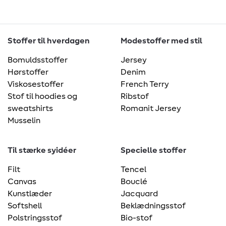
Stoffer til hverdagen
Modestoffer med stil
Bomuldsstoffer
Jersey
Hørstoffer
Denim
Viskosestoffer
French Terry
Stof til hoodies og
Ribstof
sweatshirts
Romanit Jersey
Musselin
Til stærke syidéer
Specielle stoffer
Filt
Tencel
Canvas
Bouclé
Kunstlæder
Jacquard
Softshell
Beklædningsstof
Polstringsstof
Bio-stof