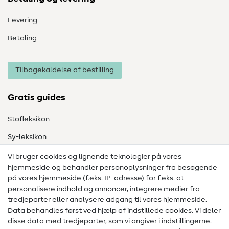
Levering
Betaling
Tilbagekaldelse af bestilling
Gratis guides
Stofleksikon
Sy-leksikon
Syvejledninger
Vi bruger cookies og lignende teknologier på vores
hjemmeside og behandler personoplysninger fra besøgende
Hjælp & kontakt
på vores hjemmeside (f.eks. IP-adresse) for f.eks. at
personalisere indhold og annoncer, integrere medier fra
Kontakt
tredjeparter eller analysere adgang til vores hjemmeside.
Data behandles først ved hjælp af indstillede cookies. Vi deler
Information om ændring af operatør
disse data med tredjeparter, som vi angiver i indstillingerne.