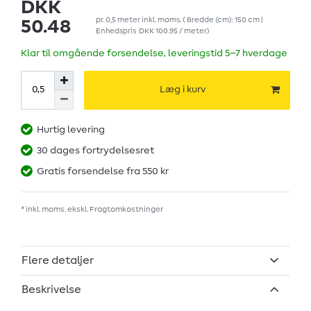
DKK
pr.
0,5
meter
inkl. moms.
( Bredde (cm): 150 cm |
50.48
Enhedspris
DKK 100.95 / meter
)
Klar til omgående forsendelse, leveringstid 5–7 hverdage
Læg i kurv
Hurtig levering
30 dages fortrydelsesret
Gratis forsendelse fra 550 kr
* inkl. moms. ekskl.
Fragtomkostninger
Flere detaljer
Beskrivelse