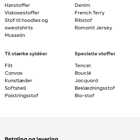
Hørstoffer
Denim
Viskosestoffer
French Terry
Stof til hoodies og
Ribstof
sweatshirts
Romanit Jersey
Musselin
Til stærke syidéer
Specielle stoffer
Filt
Tencel
Canvas
Bouclé
Kunstlæder
Jacquard
Softshell
Beklædningsstof
Polstringsstof
Bio-stof
Betaling og levering