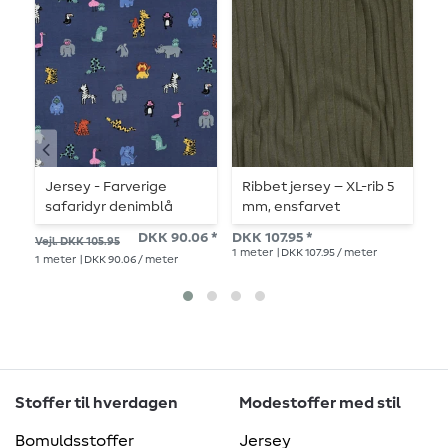
Jersey - Farverige
Ribbet jersey – XL-rib 5
J
safaridyr denimblå
mm, ensfarvet
militærgrøn
DK
DKK 90.06 *
DKK 107.95 *
Vejl. DKK 105.95
1
me
1
meter
| DKK 107.95 / meter
1
meter
| DKK 90.06 / meter
Stoffer til hverdagen
Modestoffer med stil
Bomuldsstoffer
Jersey