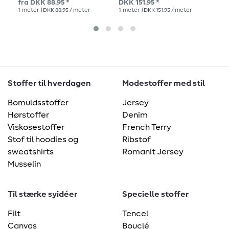
fra DKK 88.95 *
DKK 151.95 *
DKK
1
meter
| DKK 88.95 / meter
1
meter
| DKK 151.95 / meter
1
me
Stoffer til hverdagen
Modestoffer med stil
Bomuldsstoffer
Jersey
Hørstoffer
Denim
Viskosestoffer
French Terry
Stof til hoodies og
Ribstof
sweatshirts
Romanit Jersey
Musselin
Til stærke syidéer
Specielle stoffer
Filt
Tencel
Canvas
Bouclé