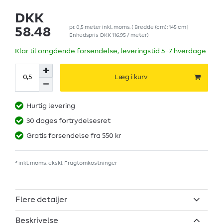
DKK
pr.
0,5
meter
inkl. moms.
( Bredde (cm): 145 cm |
58.48
Enhedspris
DKK 116.95 / meter
)
Klar til omgående forsendelse, leveringstid 5–7 hverdage
Læg i kurv
Hurtig levering
30 dages fortrydelsesret
Gratis forsendelse fra 550 kr
* inkl. moms. ekskl.
Fragtomkostninger
Flere detaljer
Beskrivelse