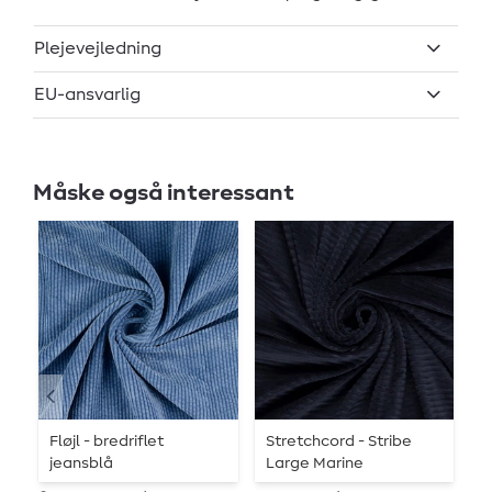
Plejevejledning
EU-ansvarlig
Måske også interessant
Fløjl - bredriflet
Stretchcord - Stribe
S
jeansblå
Large Marine
L