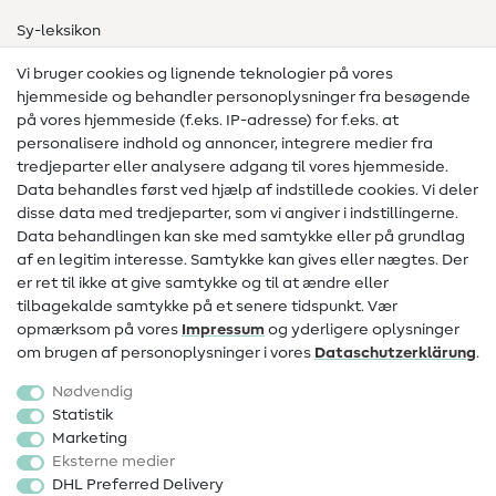
Sy-leksikon
Syvejledninger
Vi bruger cookies og lignende teknologier på vores
hjemmeside og behandler personoplysninger fra besøgende
Hjælp & kontakt
på vores hjemmeside (f.eks. IP-adresse) for f.eks. at
personalisere indhold og annoncer, integrere medier fra
Kontakt
tredjeparter eller analysere adgang til vores hjemmeside.
Data behandles først ved hjælp af indstillede cookies. Vi deler
Information om ændring af operatør
disse data med tredjeparter, som vi angiver i indstillingerne.
Data behandlingen kan ske med samtykke eller på grundlag
FAQ
af en legitim interesse. Samtykke kan gives eller nægtes. Der
Fortrydelsesret
er ret til ikke at give samtykke og til at ændre eller
tilbagekalde samtykke på et senere tidspunkt. Vær
Populært
opmærksom på vores
Impressum
og yderligere oplysninger
om brugen af personoplysninger i vores
Data­schutz­erklärung
.
Stoffer
Nødvendig
Sytilbehør
Statistik
Marketing
Udsalg
Eksterne medier
DHL Preferred Delivery