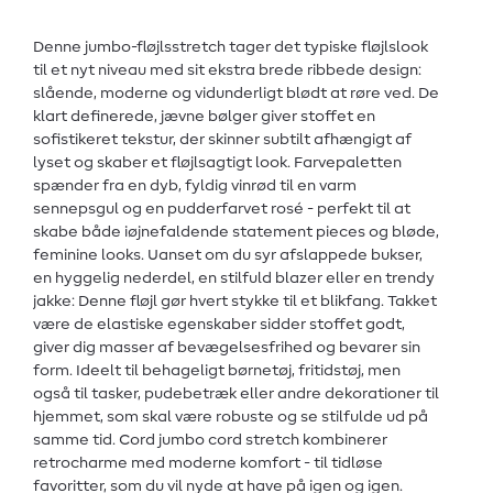
Denne jumbo-fløjlsstretch tager det typiske fløjlslook
til et nyt niveau med sit ekstra brede ribbede design:
slående, moderne og vidunderligt blødt at røre ved. De
klart definerede, jævne bølger giver stoffet en
sofistikeret tekstur, der skinner subtilt afhængigt af
lyset og skaber et fløjlsagtigt look. Farvepaletten
spænder fra en dyb, fyldig vinrød til en varm
sennepsgul og en pudderfarvet rosé - perfekt til at
skabe både iøjnefaldende statement pieces og bløde,
feminine looks. Uanset om du syr afslappede bukser,
en hyggelig nederdel, en stilfuld blazer eller en trendy
jakke: Denne fløjl gør hvert stykke til et blikfang. Takket
være de elastiske egenskaber sidder stoffet godt,
giver dig masser af bevægelsesfrihed og bevarer sin
form. Ideelt til behageligt børnetøj, fritidstøj, men
også til tasker, pudebetræk eller andre dekorationer til
hjemmet, som skal være robuste og se stilfulde ud på
samme tid. Cord jumbo cord stretch kombinerer
retrocharme med moderne komfort - til tidløse
favoritter, som du vil nyde at have på igen og igen.