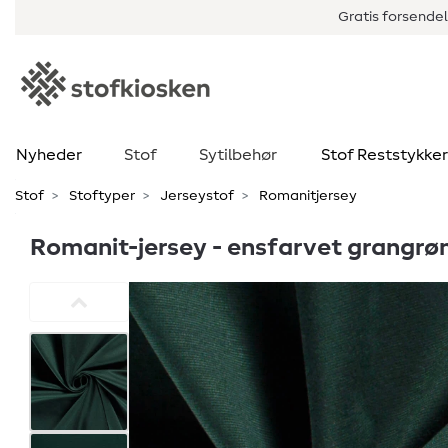
Gratis forsendel
Nyheder
Stof
Sytilbehør
Stof Reststykker
Stof
Stoftyper
Jerseystof
Romanitjersey
Romanit-jersey - ensfarvet grangrø