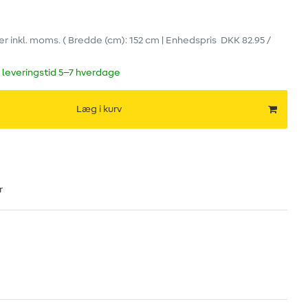
er
inkl. moms.
( Bredde (cm): 152 cm | Enhedspris
DKK 82.95 /
 leveringstid 5–7 hverdage
Læg i kurv
r