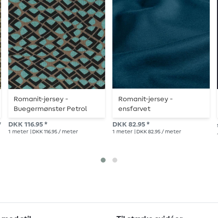
Romanit-jersey -
Romanit-jersey -
Buegermønster Petrol
ensfarvet
petroleumsgrøn
*
DKK 116.95 *
DKK 82.95 *
1
meter
| DKK 116.95 / meter
1
meter
| DKK 82.95 / meter