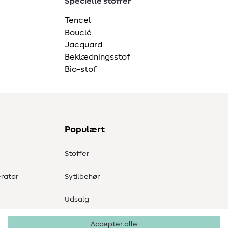
Specielle stoffer
Tencel
Bouclé
Jacquard
Beklædningsstof
Bio-stof
Populært
Stoffer
ratør
Sytilbehør
Udsalg
Accepter alle