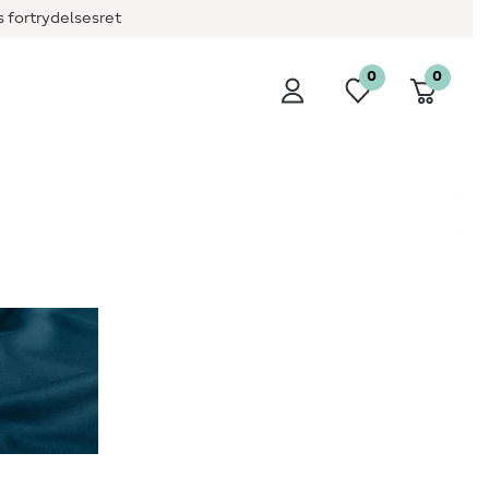
 fortrydelsesret
0
0