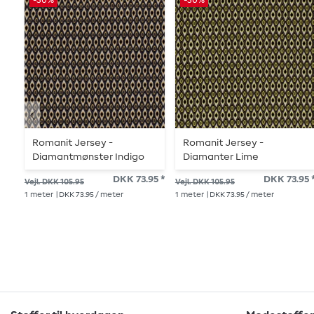
-30%
-30%
Romanit Jersey -
Romanit Jersey -
Diamantmønster Indigo
Diamanter Lime
Blå
DKK 73.95 *
DKK 73.95 
Vejl. DKK 105.95
Vejl. DKK 105.95
1
meter
| DKK 73.95 / meter
1
meter
| DKK 73.95 / meter