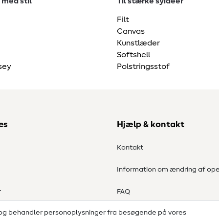
 med stil
Til stærke syidéer
Filt
Canvas
Kunstlæder
Softshell
sey
Polstringsstof
es
Hjælp & kontakt
Kontakt
Information om ændring af ope
r
FAQ
 og behandler personoplysninger fra besøgende på vores
Fortrydelsesret