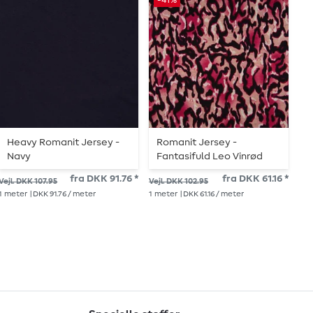
-41%
Heavy Romanit Jersey -
Romanit Jersey -
H
Navy
Fantasifuld Leo Vinrød
S
fra DKK 91.76 *
fra DKK 61.16 *
Vejl. DKK 107.95
Vejl. DKK 102.95
Vej
1
meter
| DKK 91.76 / meter
1
meter
| DKK 61.16 / meter
1
me