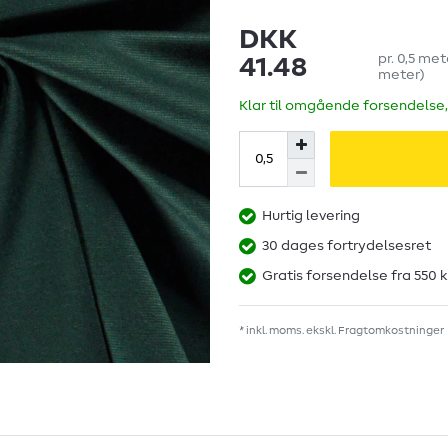
DKK
pr.
0,5
met
41.48
meter
)
Klar til omgående forsendelse,
Hurtig levering
30 dages fortrydelsesret
Gratis forsendelse fra 550 k
* inkl. moms. ekskl.
Fragtomkostninger