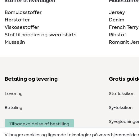
Stoffer til hverdagen
Modestoffer
Bomuldsstoffer
Jersey
Hørstoffer
Denim
Viskosestoffer
French Terry
Stof til hoodies og sweatshirts
Ribstof
Musselin
Romanit Jer
Betaling og levering
Gratis guid
Levering
Stofleksikon
Betaling
Sy-leksikon
Syvejledninge
Tilbagekaldelse af bestilling
Vi bruger cookies og lignende teknologier på vores hjemmeside