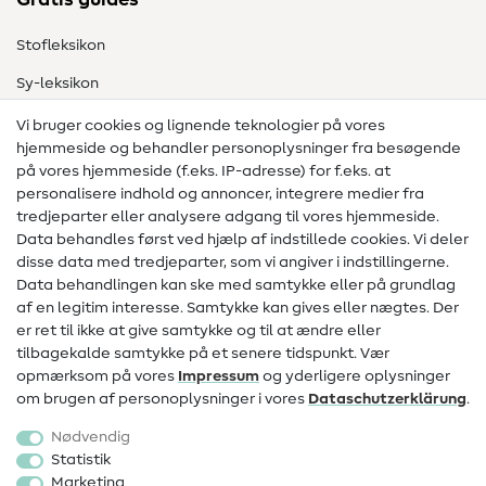
Gratis guides
Stofleksikon
Sy-leksikon
Syvejledninger
Vi bruger cookies og lignende teknologier på vores
hjemmeside og behandler personoplysninger fra besøgende
Hjælp & kontakt
på vores hjemmeside (f.eks. IP-adresse) for f.eks. at
personalisere indhold og annoncer, integrere medier fra
Kontakt
tredjeparter eller analysere adgang til vores hjemmeside.
Data behandles først ved hjælp af indstillede cookies. Vi deler
Information om ændring af operatør
disse data med tredjeparter, som vi angiver i indstillingerne.
Data behandlingen kan ske med samtykke eller på grundlag
FAQ
af en legitim interesse. Samtykke kan gives eller nægtes. Der
Fortrydelsesret
er ret til ikke at give samtykke og til at ændre eller
tilbagekalde samtykke på et senere tidspunkt. Vær
Populært
opmærksom på vores
Impressum
og yderligere oplysninger
om brugen af personoplysninger i vores
Data­schutz­erklärung
.
Stoffer
Nødvendig
Sytilbehør
Statistik
Marketing