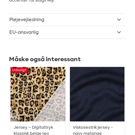
accenter i al slags vejr.
Plejevejledning
EU-ansvarlig
Måske også interessant
Udsolgt
Jersey – Digitaltryk
Viskosestrik jersey -
B
klassisk beige leo
navy melange
E