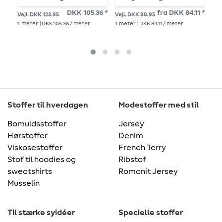
s
DKK 105.36 *
fra DKK 84.11 *
Vejl. DKK 123.95
Vejl. DKK 98.95
Vej
1
meter
| DKK 105.36 / meter
1
meter
| DKK 84.11 / meter
1
me
Stoffer til hverdagen
Modestoffer med stil
Bomuldsstoffer
Jersey
Hørstoffer
Denim
Viskosestoffer
French Terry
Stof til hoodies og
Ribstof
sweatshirts
Romanit Jersey
Musselin
Til stærke syidéer
Specielle stoffer