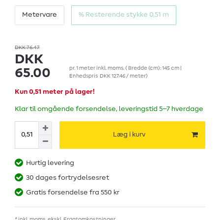
Metervare
% Resterende stykke 0,51 m
DKK 76.47
DKK
pr.
1
meter
inkl. moms.
( Bredde (cm): 145 cm |
65.00
Enhedspris
DKK 127.46 / meter
)
Kun 0,51 meter på lager!
Klar til omgående forsendelse, leveringstid 5–7 hverdage
Læg i kurv
Hurtig levering
30 dages fortrydelsesret
Gratis forsendelse fra 550 kr
* inkl. moms. ekskl.
Fragtomkostninger