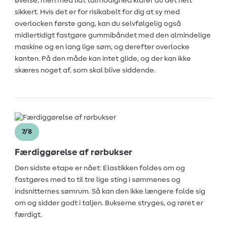
øvelse, men med lidt tålmodighed klarer du det helt
sikkert. Hvis det er for risikabelt for dig at sy med
overlocken første gang, kan du selvfølgelig også
midlertidigt fastgøre gummibåndet med den almindelige
maskine og en lang lige søm, og derefter overlocke
kanten. På den måde kan intet glide, og der kan ikke
skæres noget af, som skal blive siddende.
7/8
Færdiggørelse af rørbukser
Den sidste etape er nået: Elastikken foldes om og
fastgøres med to til tre lige sting i sømmenes og
indsnitternes sømrum. Så kan den ikke længere folde sig
om og sidder godt i taljen. Bukserne stryges, og røret er
færdigt.