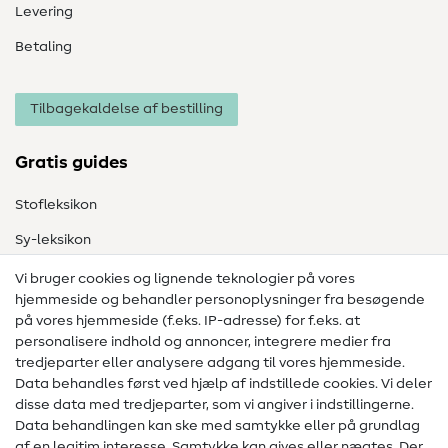
Levering
Betaling
Tilbagekaldelse af bestilling
Gratis guides
Stofleksikon
Sy-leksikon
Syvejledninger
Vi bruger cookies og lignende teknologier på vores
hjemmeside og behandler personoplysninger fra besøgende
Hjælp & kontakt
på vores hjemmeside (f.eks. IP-adresse) for f.eks. at
personalisere indhold og annoncer, integrere medier fra
Kontakt
tredjeparter eller analysere adgang til vores hjemmeside.
Data behandles først ved hjælp af indstillede cookies. Vi deler
Information om ændring af operatør
disse data med tredjeparter, som vi angiver i indstillingerne.
Data behandlingen kan ske med samtykke eller på grundlag
FAQ
af en legitim interesse. Samtykke kan gives eller nægtes. Der