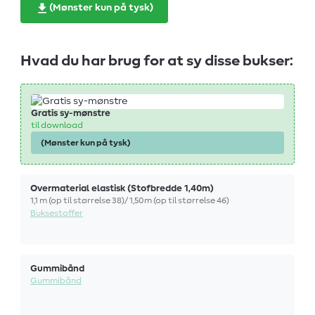
(Mønster kun på tysk)
Hvad du har brug for at sy disse bukser:
Gratis sy-mønstre
til download
(Mønster kun på tysk)
Overmaterial elastisk (Stofbredde 1,40m)
1,1 m (op til størrelse 38)/ 1,50m (op til størrelse 46)
Buksestoffer
Gummibånd
Gummibånd