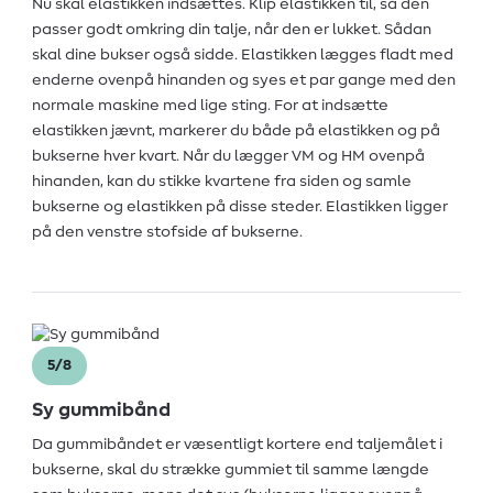
Nu skal elastikken indsættes. Klip elastikken til, så den
passer godt omkring din talje, når den er lukket. Sådan
skal dine bukser også sidde. Elastikken lægges fladt med
enderne ovenpå hinanden og syes et par gange med den
normale maskine med lige sting. For at indsætte
elastikken jævnt, markerer du både på elastikken og på
bukserne hver kvart. Når du lægger VM og HM ovenpå
hinanden, kan du stikke kvartene fra siden og samle
bukserne og elastikken på disse steder. Elastikken ligger
på den venstre stofside af bukserne.
5/8
Sy gummibånd
Da gummibåndet er væsentligt kortere end taljemålet i
bukserne, skal du strække gummiet til samme længde