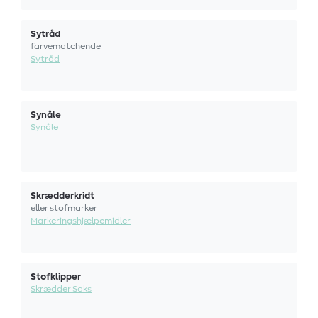
Sytråd
farvematchende
Sytråd
Synåle
Synåle
Skrædderkridt
eller stofmarker
Markeringshjælpemidler
Stofklipper
Skrædder Saks