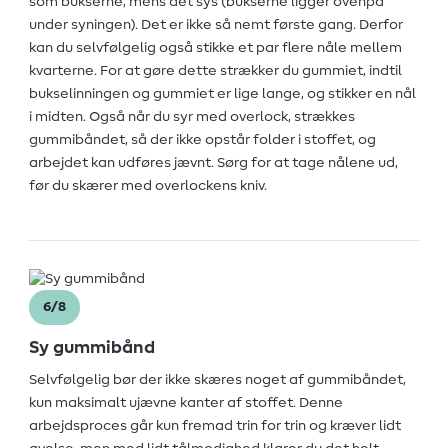
som bukserne, mens det sys (bukserne ligger ovenpå
under syningen). Det er ikke så nemt første gang. Derfor
kan du selvfølgelig også stikke et par flere nåle mellem
kvarterne. For at gøre dette strækker du gummiet, indtil
bukselinningen og gummiet er lige lange, og stikker en nål
i midten. Også når du syr med overlock, strækkes
gummibåndet, så der ikke opstår folder i stoffet, og
arbejdet kan udføres jævnt. Sørg for at tage nålene ud,
før du skærer med overlockens kniv.
6/8
Sy gummibånd
Selvfølgelig bør der ikke skæres noget af gummibåndet,
kun maksimalt ujævne kanter af stoffet. Denne
arbejdsproces går kun fremad trin for trin og kræver lidt