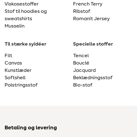
Viskosestoffer
French Terry
Stof til hoodies og
Ribstof
sweatshirts
Romanit Jersey
Musselin
Til stærke syidéer
Specielle stoffer
Filt
Tencel
Canvas
Bouclé
Kunstlæder
Jacquard
Softshell
Beklædningsstof
Polstringsstof
Bio-stof
Betaling og levering