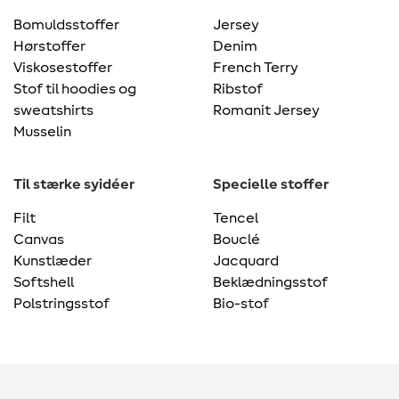
Bomuldsstoffer
Jersey
Hørstoffer
Denim
Viskosestoffer
French Terry
Stof til hoodies og
Ribstof
sweatshirts
Romanit Jersey
Musselin
Til stærke syidéer
Specielle stoffer
Filt
Tencel
Canvas
Bouclé
Kunstlæder
Jacquard
Softshell
Beklædningsstof
Polstringsstof
Bio-stof