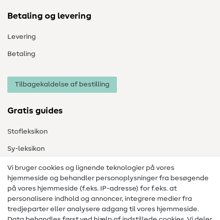
Betaling og levering
Levering
Betaling
Tilbagekaldelse af bestilling
Gratis guides
Stofleksikon
Sy-leksikon
Syvejledninger
Vi bruger cookies og lignende teknologier på vores
hjemmeside og behandler personoplysninger fra besøgende
Hjælp & kontakt
på vores hjemmeside (f.eks. IP-adresse) for f.eks. at
personalisere indhold og annoncer, integrere medier fra
Kontakt
tredjeparter eller analysere adgang til vores hjemmeside.
Data behandles først ved hjælp af indstillede cookies. Vi deler