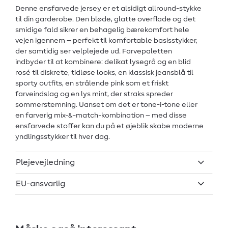
Denne ensfarvede jersey er et alsidigt allround-stykke
til din garderobe. Den bløde, glatte overflade og det
smidige fald sikrer en behagelig bærekomfort hele
vejen igennem – perfekt til komfortable basisstykker,
der samtidig ser velplejede ud. Farvepaletten
indbyder til at kombinere: delikat lysegrå og en blid
rosé til diskrete, tidløse looks, en klassisk jeansblå til
sporty outfits, en strålende pink som et friskt
farveindslag og en lys mint, der straks spreder
sommerstemning. Uanset om det er tone-i-tone eller
en farverig mix-&-match-kombination – med disse
ensfarvede stoffer kan du på et øjeblik skabe moderne
yndlingsstykker til hver dag.
Plejevejledning
EU-ansvarlig