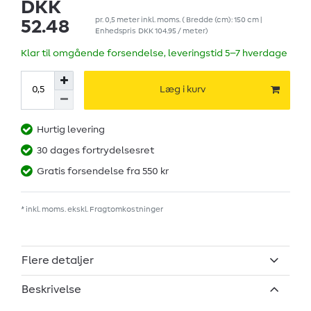
DKK
pr.
0,5
meter
inkl. moms.
( Bredde (cm): 150 cm |
52.48
Enhedspris
DKK 104.95 / meter
)
Klar til omgående forsendelse, leveringstid 5–7 hverdage
Læg i kurv
Hurtig levering
30 dages fortrydelsesret
Gratis forsendelse fra 550 kr
* inkl. moms. ekskl.
Fragtomkostninger
Flere detaljer
Beskrivelse