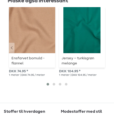
Måske også interessant
Ensfarvet bomuld -
Jersey – turkisgrøn
J
flannel
melange
DK
DKK 74.95 *
DKK 104.95 *
1
me
1
meter
| DKK 74.95 / meter
1
meter
| DKK 104.95 / meter
Stoffer til hverdagen
Modestoffer med stil