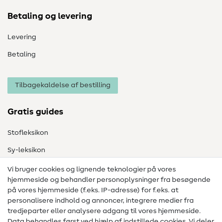
Betaling og levering
Levering
Betaling
Tilbagekaldelse af bestilling
Gratis guides
Stofleksikon
Sy-leksikon
Syvejledninger
Vi bruger cookies og lignende teknologier på vores
hjemmeside og behandler personoplysninger fra besøgende
Hjælp & kontakt
på vores hjemmeside (f.eks. IP-adresse) for f.eks. at
personalisere indhold og annoncer, integrere medier fra
Kontakt
tredjeparter eller analysere adgang til vores hjemmeside.
Data behandles først ved hjælp af indstillede cookies. Vi deler