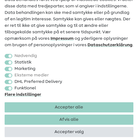
Information om ændring af operatør
disse data med tredjeparter, som vi angiver i indstillingerne.
Data behandlingen kan ske med samtykke eller på grundlag
FAQ
af en legitim interesse. Samtykke kan gives eller nægtes. Der
Fortrydelsesret
er ret til ikke at give samtykke og til at ændre eller
tilbagekalde samtykke på et senere tidspunkt. Vær
Populært
opmærksom på vores
Impressum
og yderligere oplysninger
om brugen af personoplysninger i vores
Data­schutz­erklärung
.
Stoffer
Nødvendig
Sytilbehør
Statistik
Marketing
Udsalg
Eksterne medier
DHL Preferred Delivery
Funktionel
Flere indstillinger
Accepter alle
Impressum
Databeskyttelse
AGB
Fortrydelsesret
Afvis alle
Accepter valg
Ophavsret 2026 SewIY GmbH