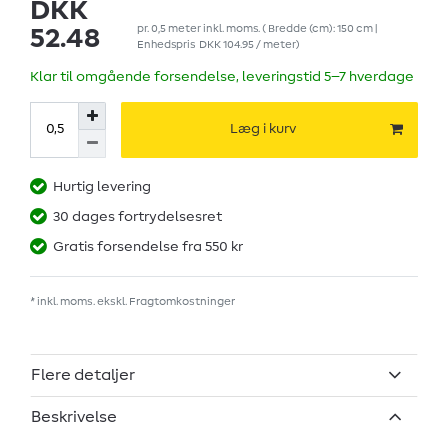
DKK
pr.
0,5
meter
inkl. moms.
( Bredde (cm): 150 cm |
52.48
Enhedspris
DKK 104.95 / meter
)
Klar til omgående forsendelse, leveringstid 5–7 hverdage
Læg i kurv
Hurtig levering
30 dages fortrydelsesret
Gratis forsendelse fra 550 kr
* inkl. moms. ekskl.
Fragtomkostninger
Flere detaljer
Beskrivelse