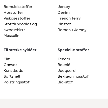
Bomuldsstoffer
Jersey
Hørstoffer
Denim
Viskosestoffer
French Terry
Stof til hoodies og
Ribstof
sweatshirts
Romanit Jersey
Musselin
Til stærke syidéer
Specielle stoffer
Filt
Tencel
Canvas
Bouclé
Kunstlæder
Jacquard
Softshell
Beklædningsstof
Polstringsstof
Bio-stof