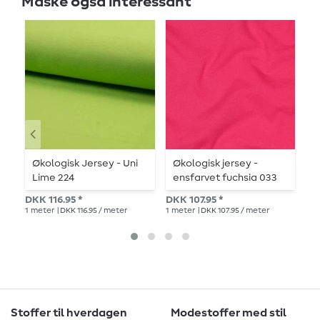
Måske også interessant
Økologisk Jersey - Uni
Økologisk jersey -
E
Lime 224
ensfarvet fuchsia 033
f
DKK 116.95 *
DKK 107.95 *
DK
1
meter
| DKK 116.95 / meter
1
meter
| DKK 107.95 / meter
1
me
Stoffer til hverdagen
Modestoffer med stil