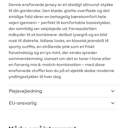
Denne ensfarvede jersey er et alsidigt allround-stykke
til din garderobe. Den bløde, glatte overflade og det
smidige fald sikrer en behagelig bærekomfort hele
vejen igennem – perfekt til komfortable basisstykker,
der samtidig ser velplejede ud. Farvepaletten
indbyder til at kombinere: delikat lysegrå og en blid
rosé til diskrete, tidløse looks, en klassisk jeansblå til
sporty outfits, en strålende pink som et friskt
farveindslag og en lys mint, der straks spreder
sommerstemning. Uanset om det er tone-i-tone eller
en farverig mix-&-match-kombination – med disse
ensfarvede stoffer kan du på et øjeblik skabe moderne
yndlingsstykker til hver dag.
Plejevejledning
EU-ansvarlig