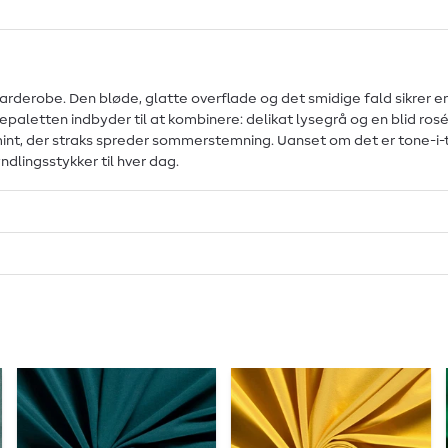
 garderobe. Den bløde, glatte overflade og det smidige fald sikrer
aletten indbyder til at kombinere: delikat lysegrå og en blid rosé til
ys mint, der straks spreder sommerstemning. Uanset om det er tone-
dlingsstykker til hver dag.