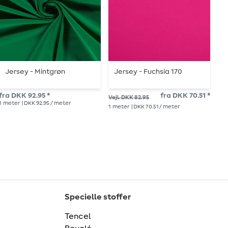
Jersey - Mintgrøn
Jersey - Fuchsia 170
Ø
e
fra DKK 92.95 *
fra DKK 70.51 *
Vejl. DKK 82.95
Vej
1
meter
| DKK 92.95 / meter
1
meter
| DKK 70.51 / meter
1
me
Specielle stoffer
Tencel