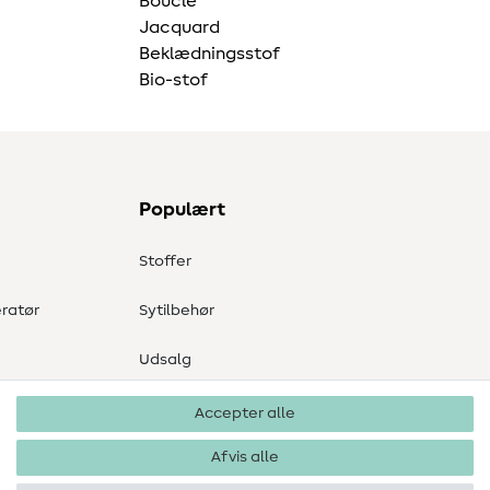
Bouclé
Jacquard
Beklædningsstof
Bio-stof
Populært
Stoffer
ratør
Sytilbehør
Udsalg
Accepter alle
Afvis alle