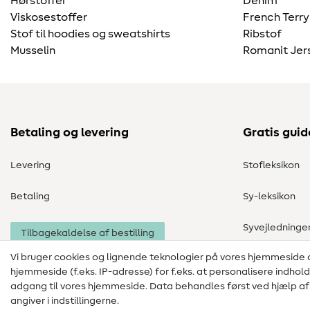
Hørstoffer
Denim
Viskosestoffer
French Terry
Stof til hoodies og sweatshirts
Ribstof
Musselin
Romanit Jer
Betaling og levering
Gratis guid
Levering
Stofleksikon
Betaling
Sy-leksikon
Syvejledninge
Tilbagekaldelse af bestilling
Vi bruger cookies og lignende teknologier på vores hjemmeside
hjemmeside (f.eks. IP-adresse) for f.eks. at personalisere indhol
adgang til vores hjemmeside. Data behandles først ved hjælp af i
angiver i indstillingerne.