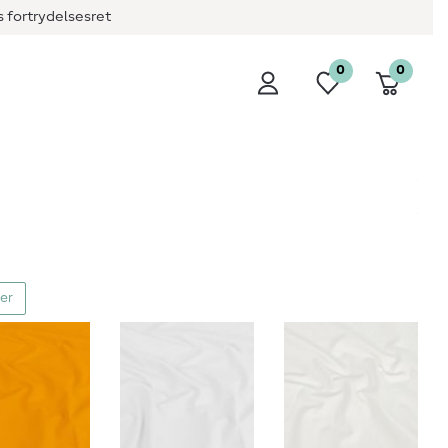
 fortrydelsesret
0
0
ver