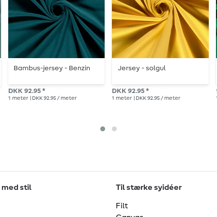
Bambus-jersey - Benzin
Jersey - solgul
DKK 92.95 *
DKK 92.95 *
1
meter
| DKK 92.95 / meter
1
meter
| DKK 92.95 / meter
 med stil
Til stærke syidéer
Filt