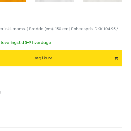
er
inkl. moms.
( Bredde (cm): 150 cm | Enhedspris
DKK 104.95 /
 leveringstid 5–7 hverdage
Læg i kurv
r