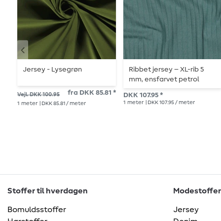
Jersey - Lysegrøn
Ribbet jersey – XL-rib 5
mm, ensfarvet petrol
fra DKK 85.81 *
Vejl. DKK 100.95
DKK 107.95 *
1
meter
| DKK 107.95 / meter
1
meter
| DKK 85.81 / meter
Stoffer til hverdagen
Modestoffer
Bomuldsstoffer
Jersey