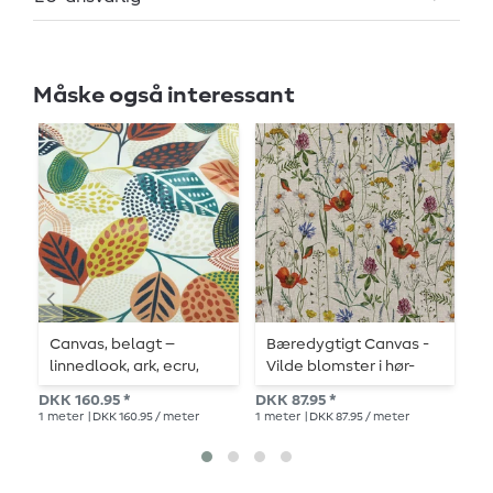
Måske også interessant
Canvas, belagt –
Bæredygtigt Canvas -
L
linnedlook, ark, ecru,
Vilde blomster i hør-
flerfarvet
look Beige
DK
DKK 160.95 *
DKK 87.95 *
1
me
1
meter
| DKK 160.95 / meter
1
meter
| DKK 87.95 / meter