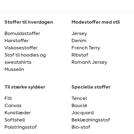
Stoffer til hverdagen
Modestoffer med stil
Bomuldsstoffer
Jersey
Hørstoffer
Denim
Viskosestoffer
French Terry
Stof til hoodies og
Ribstof
sweatshirts
Romanit Jersey
Musselin
Til stærke syidéer
Specielle stoffer
Filt
Tencel
Canvas
Bouclé
Kunstlæder
Jacquard
Softshell
Beklædningsstof
Polstringsstof
Bio-stof