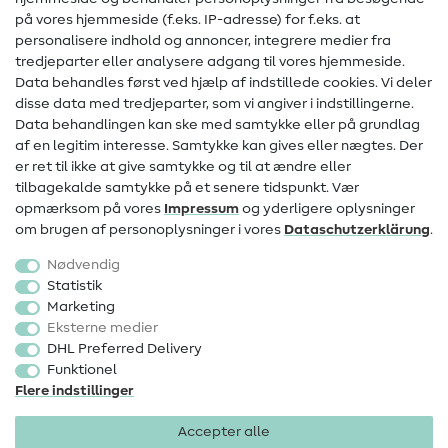
Hjælp & kontakt
på vores hjemmeside (f.eks. IP-adresse) for f.eks. at
personalisere indhold og annoncer, integrere medier fra
Kontakt
tredjeparter eller analysere adgang til vores hjemmeside.
Data behandles først ved hjælp af indstillede cookies. Vi deler
Information om ændring af operatør
disse data med tredjeparter, som vi angiver i indstillingerne.
Data behandlingen kan ske med samtykke eller på grundlag
FAQ
af en legitim interesse. Samtykke kan gives eller nægtes. Der
Fortrydelsesret
er ret til ikke at give samtykke og til at ændre eller
tilbagekalde samtykke på et senere tidspunkt. Vær
Populært
opmærksom på vores
Impressum
og yderligere oplysninger
om brugen af personoplysninger i vores
Data­schutz­erklärung
.
Stoffer
Nødvendig
Sytilbehør
Statistik
Marketing
Udsalg
Eksterne medier
DHL Preferred Delivery
Funktionel
Flere indstillinger
Accepter alle