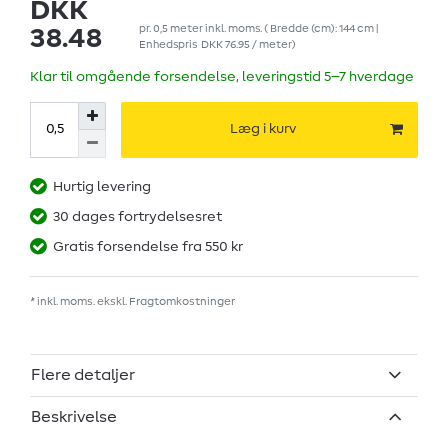
DKK
pr.
0,5
meter
inkl. moms.
( Bredde (cm): 144 cm |
38.48
Enhedspris
DKK 76.95 / meter
)
Klar til omgående forsendelse, leveringstid 5–7 hverdage
Læg i kurv
Hurtig levering
30 dages fortrydelsesret
Gratis forsendelse fra 550 kr
* inkl. moms. ekskl.
Fragtomkostninger
Flere detaljer
Beskrivelse