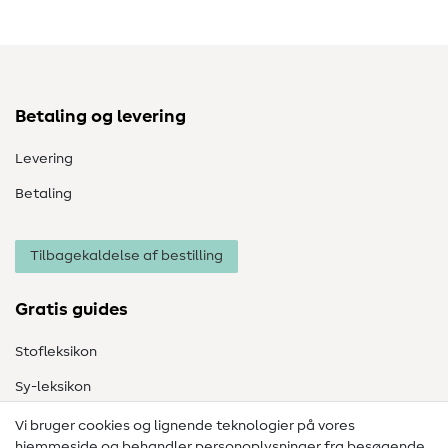
Betaling og levering
Levering
Betaling
Tilbagekaldelse af bestilling
Gratis guides
Stofleksikon
Sy-leksikon
Syvejledninger
Vi bruger cookies og lignende teknologier på vores
hjemmeside og behandler personoplysninger fra besøgende