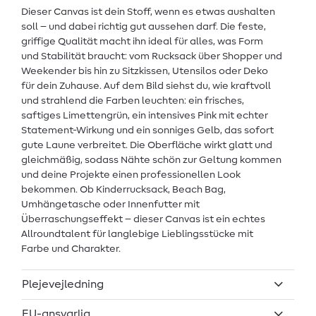
Dieser Canvas ist dein Stoff, wenn es etwas aushalten
soll – und dabei richtig gut aussehen darf. Die feste,
griffige Qualität macht ihn ideal für alles, was Form
und Stabilität braucht: vom Rucksack über Shopper und
Weekender bis hin zu Sitzkissen, Utensilos oder Deko
für dein Zuhause. Auf dem Bild siehst du, wie kraftvoll
und strahlend die Farben leuchten: ein frisches,
saftiges Limettengrün, ein intensives Pink mit echter
Statement-Wirkung und ein sonniges Gelb, das sofort
gute Laune verbreitet. Die Oberfläche wirkt glatt und
gleichmäßig, sodass Nähte schön zur Geltung kommen
und deine Projekte einen professionellen Look
bekommen. Ob Kinderrucksack, Beach Bag,
Umhängetasche oder Innenfutter mit
Überraschungseffekt – dieser Canvas ist ein echtes
Allroundtalent für langlebige Lieblingsstücke mit
Farbe und Charakter.
Plejevejledning
EU-ansvarlig