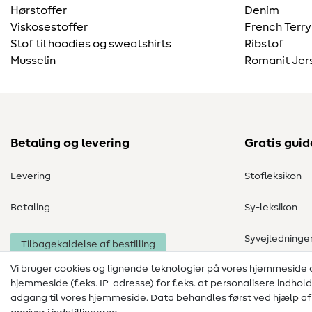
Hørstoffer
Denim
Viskosestoffer
French Terry
Stof til hoodies og sweatshirts
Ribstof
Musselin
Romanit Jer
Betaling og levering
Gratis guid
Levering
Stofleksikon
Betaling
Sy-leksikon
Syvejledninge
Tilbagekaldelse af bestilling
Vi bruger cookies og lignende teknologier på vores hjemmeside
hjemmeside (f.eks. IP-adresse) for f.eks. at personalisere indhol
adgang til vores hjemmeside. Data behandles først ved hjælp af i