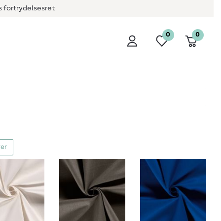
 fortrydelsesret
0
0
ver