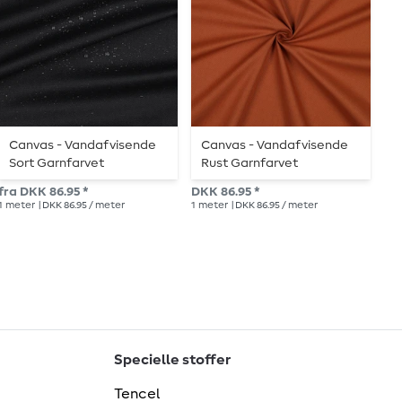
Canvas - Vandafvisende
Canvas - Vandafvisende
B
Sort Garnfarvet
Rust Garnfarvet
H
fra DKK 86.95 *
DKK 86.95 *
DKK
1
meter
| DKK 86.95 / meter
1
meter
| DKK 86.95 / meter
1
me
Specielle stoffer
Tencel