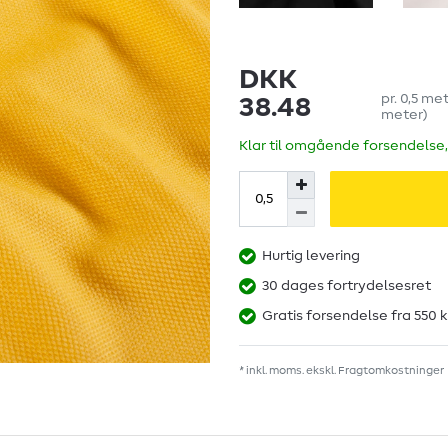
DKK
pr.
0,5
met
38.48
meter
)
Klar til omgående forsendelse,
Hurtig levering
30 dages fortrydelsesret
Gratis forsendelse fra 550 k
* inkl. moms. ekskl.
Fragtomkostninger