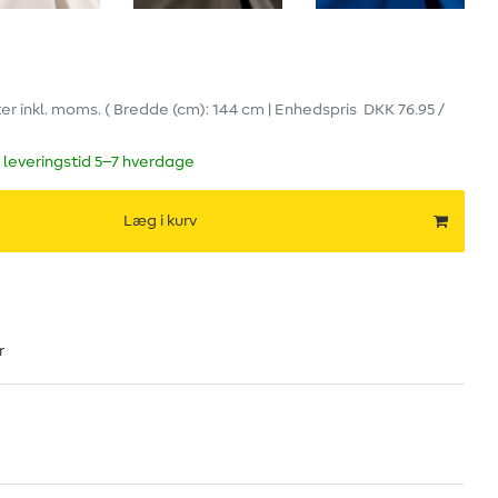
er
inkl. moms.
( Bredde (cm): 144 cm | Enhedspris
DKK 76.95 /
 leveringstid 5–7 hverdage
Læg i kurv
r