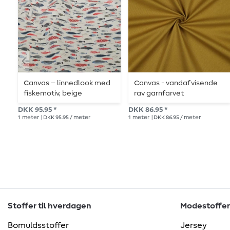
Canvas – linnedlook med
Canvas - vandafvisende
fiskemotiv, beige
rav garnfarvet
DKK 95.95 *
DKK 86.95 *
1
meter
| DKK 95.95 / meter
1
meter
| DKK 86.95 / meter
Stoffer til hverdagen
Modestoffer
Bomuldsstoffer
Jersey