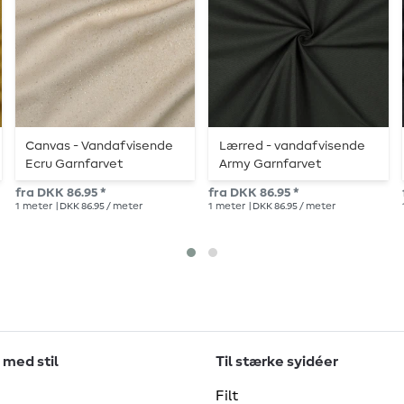
Canvas - Vandafvisende
Lærred - vandafvisende
Ecru Garnfarvet
Army Garnfarvet
fra DKK 86.95 *
fra DKK 86.95 *
1
meter
| DKK 86.95 / meter
1
meter
| DKK 86.95 / meter
 med stil
Til stærke syidéer
Filt