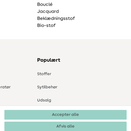
Bouclé
Jacquard
Beklædningsstof
Bio-stof
Populært
Stoffer
ratør
Sytilbehør
Udsalg
Accepter alle
Afvis alle