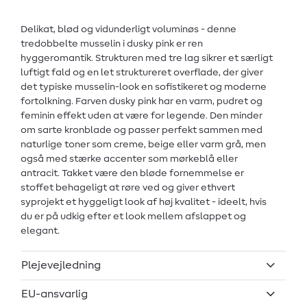
Delikat, blød og vidunderligt voluminøs - denne
tredobbelte musselin i dusky pink er ren
hyggeromantik. Strukturen med tre lag sikrer et særligt
luftigt fald og en let struktureret overflade, der giver
det typiske musselin-look en sofistikeret og moderne
fortolkning. Farven dusky pink har en varm, pudret og
feminin effekt uden at være for legende. Den minder
om sarte kronblade og passer perfekt sammen med
naturlige toner som creme, beige eller varm grå, men
også med stærke accenter som mørkeblå eller
antracit. Takket være den bløde fornemmelse er
stoffet behageligt at røre ved og giver ethvert
syprojekt et hyggeligt look af høj kvalitet - ideelt, hvis
du er på udkig efter et look mellem afslappet og
elegant.
Plejevejledning
EU-ansvarlig