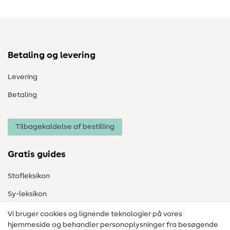
Betaling og levering
Levering
Betaling
Tilbagekaldelse af bestilling
Gratis guides
Stofleksikon
Sy-leksikon
Syvejledninger
Vi bruger cookies og lignende teknologier på vores
hjemmeside og behandler personoplysninger fra besøgende