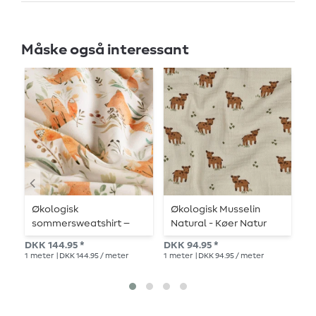
Måske også interessant
Økologisk
Økologisk Musselin
Ø
sommersweatshirt –
Natural - Køer Natur
t
French Terry med
DKK 144.95 *
DKK 94.95 *
DKK
digitalt tryk af ræve,
1
meter
| DKK 144.95 / meter
1
meter
| DKK 94.95 / meter
1
me
offwhite