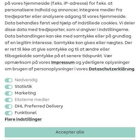
Hjælp & kontakt
på vores hjemmeside (f.eks. IP-adresse) for f.eks. at
personalisere indhold og annoncer, integrere medier fra
Kontakt
tredjeparter eller analysere adgang til vores hjemmeside.
Data behandles først ved hjælp af indstillede cookies. Vi deler
Information om ændring af operatør
disse data med tredjeparter, som vi angiver i indstillingerne.
Data behandlingen kan ske med samtykke eller på grundlag
FAQ
af en legitim interesse. Samtykke kan gives eller nægtes. Der
Fortrydelsesret
er ret til ikke at give samtykke og til at ændre eller
tilbagekalde samtykke på et senere tidspunkt. Vær
Populært
opmærksom på vores
Impressum
og yderligere oplysninger
om brugen af personoplysninger i vores
Data­schutz­erklärung
.
Stoffer
Nødvendig
Sytilbehør
Statistik
Marketing
Udsalg
Eksterne medier
DHL Preferred Delivery
Funktionel
Flere indstillinger
Accepter alle
Impressum
Databeskyttelse
AGB