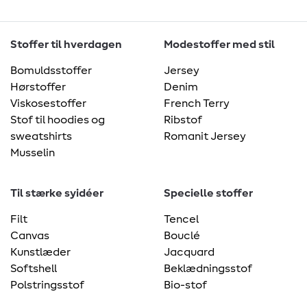
Stoffer til hverdagen
Modestoffer med stil
Bomuldsstoffer
Jersey
Hørstoffer
Denim
Viskosestoffer
French Terry
Stof til hoodies og
Ribstof
sweatshirts
Romanit Jersey
Musselin
Til stærke syidéer
Specielle stoffer
Filt
Tencel
Canvas
Bouclé
Kunstlæder
Jacquard
Softshell
Beklædningsstof
Polstringsstof
Bio-stof