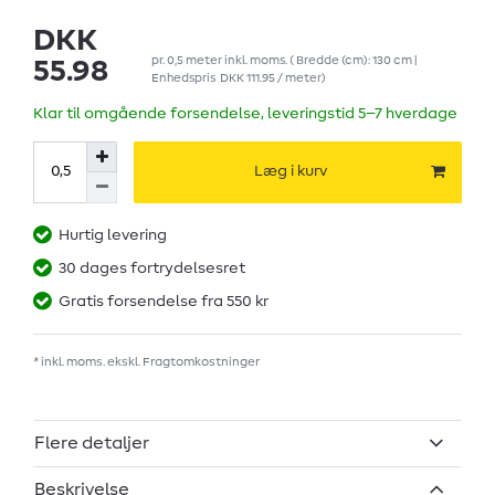
DKK
pr.
0,5
meter
inkl. moms.
( Bredde (cm): 130 cm |
55.98
Enhedspris
DKK 111.95 / meter
)
Klar til omgående forsendelse, leveringstid 5–7 hverdage
Læg i kurv
Hurtig levering
30 dages fortrydelsesret
Gratis forsendelse fra 550 kr
* inkl. moms. ekskl.
Fragtomkostninger
Flere detaljer
Beskrivelse