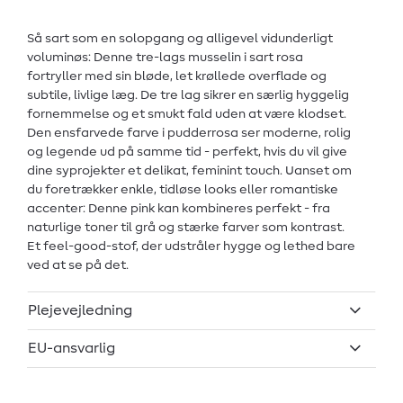
Så sart som en solopgang og alligevel vidunderligt
voluminøs: Denne tre-lags musselin i sart rosa
fortryller med sin bløde, let krøllede overflade og
subtile, livlige læg. De tre lag sikrer en særlig hyggelig
fornemmelse og et smukt fald uden at være klodset.
Den ensfarvede farve i pudderrosa ser moderne, rolig
og legende ud på samme tid - perfekt, hvis du vil give
dine syprojekter et delikat, feminint touch. Uanset om
du foretrækker enkle, tidløse looks eller romantiske
accenter: Denne pink kan kombineres perfekt - fra
naturlige toner til grå og stærke farver som kontrast.
Et feel-good-stof, der udstråler hygge og lethed bare
ved at se på det.
Plejevejledning
EU-ansvarlig