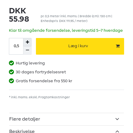
DKK
pr.
0,5
meter
inkl. moms.
( Bredde (cm): 130 cm |
55.98
Enhedspris
DKK 111.95 / meter
)
Klar til omgående forsendelse, leveringstid 5–7 hverdage
Læg i kurv
Hurtig levering
30 dages fortrydelsesret
Gratis forsendelse fra 550 kr
* inkl. moms. ekskl.
Fragtomkostninger
Flere detaljer
Beskrivelse