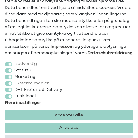
tredjeparter eller analysere adgang til vores hjemmeside.
Data behandles først ved hjælp af indstillede cookies. Vi deler
Information om ændring af operatør
disse data med tredjeparter, som vi angiver i indstillingerne.
Data behandlingen kan ske med samtykke eller på grundlag
FAQ
af en legitim interesse. Samtykke kan gives eller nægtes. Der
Fortrydelsesret
er ret til ikke at give samtykke og til at ændre eller
tilbagekalde samtykke på et senere tidspunkt. Vær
Populært
opmærksom på vores
Impressum
og yderligere oplysninger
om brugen af personoplysninger i vores
Data­schutz­erklärung
.
Stoffer
Nødvendig
Sytilbehør
Statistik
Marketing
Udsalg
Eksterne medier
DHL Preferred Delivery
Funktionel
Flere indstillinger
Accepter alle
Impressum
Databeskyttelse
AGB
Fortrydelsesret
Afvis alle