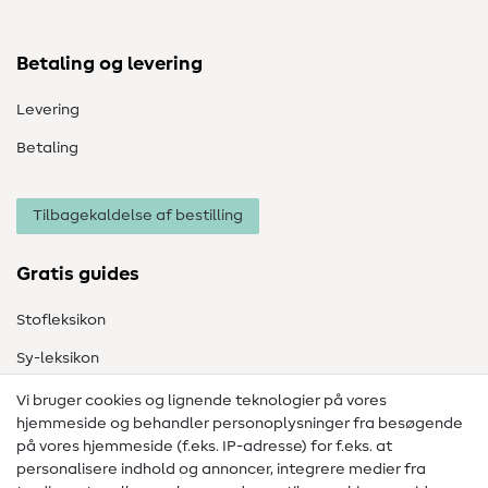
Betaling og levering
Levering
Betaling
Tilbagekaldelse af bestilling
Gratis guides
Stofleksikon
Sy-leksikon
Syvejledninger
Vi bruger cookies og lignende teknologier på vores
hjemmeside og behandler personoplysninger fra besøgende
Hjælp & kontakt
på vores hjemmeside (f.eks. IP-adresse) for f.eks. at
personalisere indhold og annoncer, integrere medier fra
Kontakt