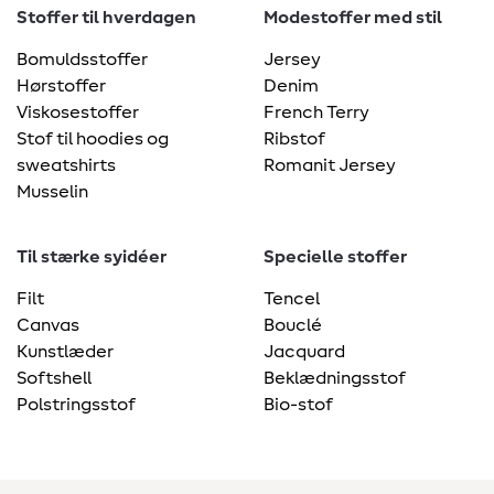
Stoffer til hverdagen
Modestoffer med stil
Bomuldsstoffer
Jersey
Hørstoffer
Denim
Viskosestoffer
French Terry
Stof til hoodies og
Ribstof
sweatshirts
Romanit Jersey
Musselin
Til stærke syidéer
Specielle stoffer
Filt
Tencel
Canvas
Bouclé
Kunstlæder
Jacquard
Softshell
Beklædningsstof
Polstringsstof
Bio-stof