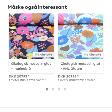
Måske også interessant
fra Albstoffe
fra Albstoffe
Økologisk musselin glat
Økologisk musselin glat
Ø
- marineblå
- HHL Gleam
M
Bloomorama Lyseblå
DKK 207.95 *
DKK 207.95 *
DK
1
meter
| DKK 207.95 / meter
1
meter
| DKK 207.95 / meter
1
me