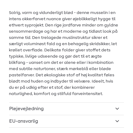
Solrig, varm og vidunderligt blød - denne musselin i en
intens okkerfarvet nuance giver øjeblikkeligt hygge til
ethvert syprojekt. Den rige jordfarve minder om gyldne
sensommerdage og har et moderne og tidløst look på
samme tid. Den trelagede muslinstruktur sikrer et
særligt voluminøst fald og en behagelig skridsikker, let
krøllet overflade. Delikate folder giver stoffet dets
typiske, livlige udseende og gør det til et ægte
blikfang - uanset om det er alene eller i kombination
med subtile naturtoner, stærk mørkeblå eller bløde
pastelfarver. Det økologiske stof af høj kvalitet føles
blødt mod huden og indbyder til velvære. Ideelt, hvis
du er på udkig efter et stof, der kombinerer
naturlighed, komfort og stilfuld farveintensitet.
Plejevejledning
EU-ansvarlig