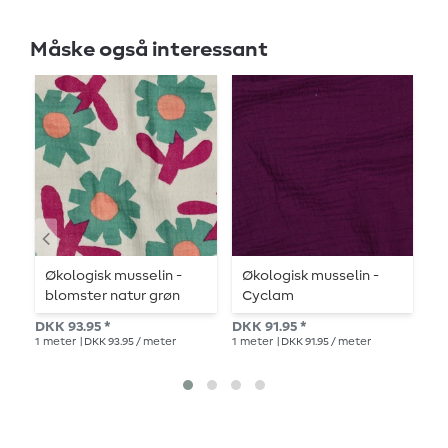
Måske også interessant
Økologisk musselin -
Økologisk musselin -
Ø
blomster natur grøn
Cyclam
l
DKK 93.95 *
DKK 91.95 *
DK
1
meter
| DKK 93.95 / meter
1
meter
| DKK 91.95 / meter
1
me