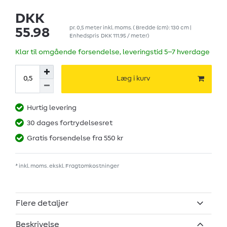
DKK
pr.
0,5
meter
inkl. moms.
( Bredde (cm): 130 cm |
55.98
Enhedspris
DKK 111.95 / meter
)
Klar til omgående forsendelse, leveringstid 5–7 hverdage
Læg i kurv
Hurtig levering
30 dages fortrydelsesret
Gratis forsendelse fra 550 kr
* inkl. moms. ekskl.
Fragtomkostninger
Flere detaljer
Beskrivelse