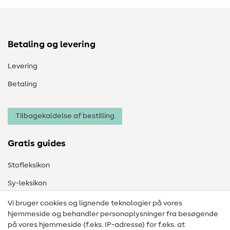
Betaling og levering
Levering
Betaling
Tilbagekaldelse af bestilling
Gratis guides
Stofleksikon
Sy-leksikon
Syvejledninger
Vi bruger cookies og lignende teknologier på vores
hjemmeside og behandler personoplysninger fra besøgende
Hjælp & kontakt
på vores hjemmeside (f.eks. IP-adresse) for f.eks. at