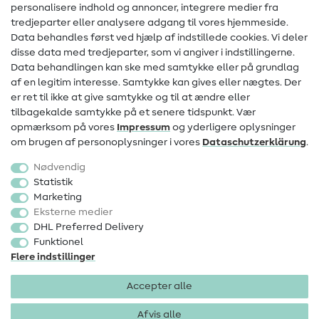
personalisere indhold og annoncer, integrere medier fra
Kontakt
tredjeparter eller analysere adgang til vores hjemmeside.
Data behandles først ved hjælp af indstillede cookies. Vi deler
Information om ændring af operatør
disse data med tredjeparter, som vi angiver i indstillingerne.
Data behandlingen kan ske med samtykke eller på grundlag
FAQ
af en legitim interesse. Samtykke kan gives eller nægtes. Der
Fortrydelsesret
er ret til ikke at give samtykke og til at ændre eller
tilbagekalde samtykke på et senere tidspunkt. Vær
Populært
opmærksom på vores
Impressum
og yderligere oplysninger
om brugen af personoplysninger i vores
Data­schutz­erklärung
.
Stoffer
Nødvendig
Sytilbehør
Statistik
Marketing
Udsalg
Eksterne medier
DHL Preferred Delivery
Funktionel
Flere indstillinger
Accepter alle
Impressum
Databeskyttelse
AGB
Fortrydelsesret
Afvis alle