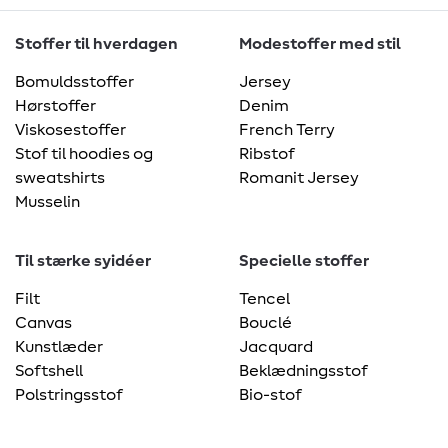
Stoffer til hverdagen
Modestoffer med stil
Bomuldsstoffer
Jersey
Hørstoffer
Denim
Viskosestoffer
French Terry
Stof til hoodies og
Ribstof
sweatshirts
Romanit Jersey
Musselin
Til stærke syidéer
Specielle stoffer
Filt
Tencel
Canvas
Bouclé
Kunstlæder
Jacquard
Softshell
Beklædningsstof
Polstringsstof
Bio-stof